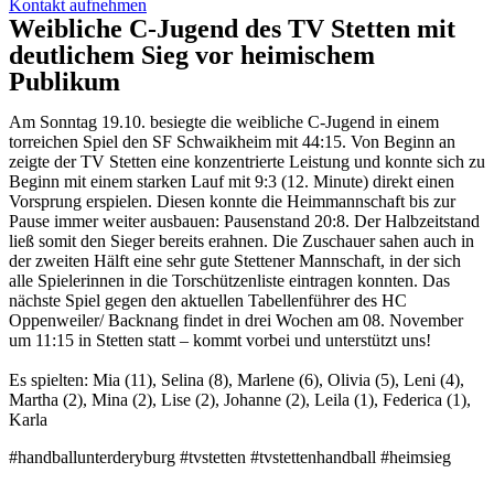
Kontakt aufnehmen
Weibliche C-Jugend des TV Stetten mit
deutlichem Sieg vor heimischem
Publikum
Am Sonntag 19.10. besiegte die weibliche C-Jugend in einem
torreichen Spiel den SF Schwaikheim mit 44:15. Von Beginn an
zeigte der TV Stetten eine konzentrierte Leistung und konnte sich zu
Beginn mit einem starken Lauf mit 9:3 (12. Minute) direkt einen
Vorsprung erspielen. Diesen konnte die Heimmannschaft bis zur
Pause immer weiter ausbauen: Pausenstand 20:8. Der Halbzeitstand
ließ somit den Sieger bereits erahnen. Die Zuschauer sahen auch in
der zweiten Hälft eine sehr gute Stettener Mannschaft, in der sich
alle Spielerinnen in die Torschützenliste eintragen konnten. Das
nächste Spiel gegen den aktuellen Tabellenführer des HC
Oppenweiler/ Backnang findet in drei Wochen am 08. November
um 11:15 in Stetten statt – kommt vorbei und unterstützt uns!
Es spielten: Mia (11), Selina (8), Marlene (6), Olivia (5), Leni (4),
Martha (2), Mina (2), Lise (2), Johanne (2), Leila (1), Federica (1),
Karla
#handballunterderyburg #tvstetten #tvstettenhandball #heimsieg