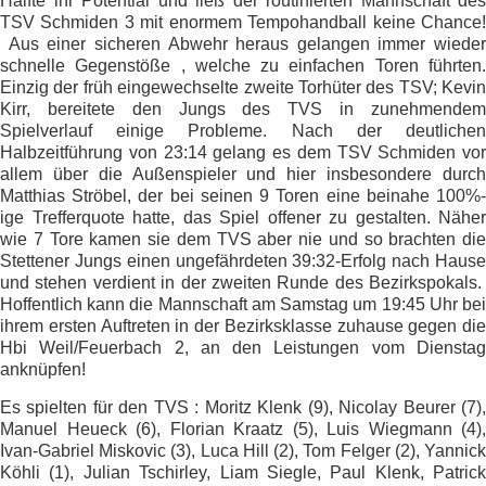
Hälfte ihr Potential und ließ der routinierten Mannschaft des
TSV Schmiden 3 mit enormem Tempohandball keine Chance!
Aus einer sicheren Abwehr heraus gelangen immer wieder
schnelle Gegenstöße , welche zu einfachen Toren führten.
Einzig der früh eingewechselte zweite Torhüter des TSV; Kevin
Kirr, bereitete den Jungs des TVS in zunehmendem
Spielverlauf einige Probleme. Nach der deutlichen
Halbzeitführung von 23:14 gelang es dem TSV Schmiden vor
allem über die Außenspieler und hier insbesondere durch
Matthias Ströbel, der bei seinen 9 Toren eine beinahe 100%-
ige Trefferquote hatte, das Spiel offener zu gestalten. Näher
wie 7 Tore kamen sie dem TVS aber nie und so brachten die
Stettener Jungs einen ungefährdeten 39:32-Erfolg nach Hause
und stehen verdient in der zweiten Runde des Bezirkspokals.
Hoffentlich kann die Mannschaft am Samstag um 19:45 Uhr bei
ihrem ersten Auftreten in der Bezirksklasse zuhause gegen die
Hbi Weil/Feuerbach 2, an den Leistungen vom Dienstag
anknüpfen!
Es spielten für den TVS : Moritz Klenk (9), Nicolay Beurer (7),
Manuel Heueck (6), Florian Kraatz (5), Luis Wiegmann (4),
Ivan-Gabriel Miskovic (3), Luca Hill (2), Tom Felger (2), Yannick
Köhli (1), Julian Tschirley, Liam Siegle, Paul Klenk, Patrick