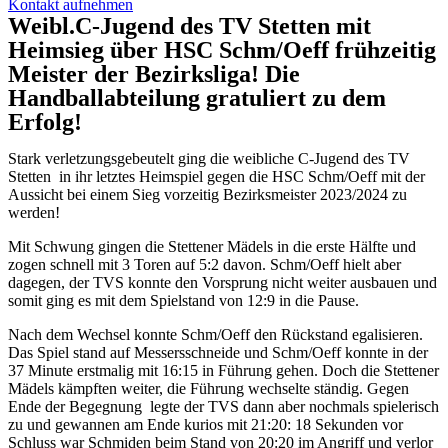
Kontakt aufnehmen
Weibl.C-Jugend des TV Stetten mit
Heimsieg über HSC Schm/Oeff frühzeitig
Meister der Bezirksliga! Die
Handballabteilung gratuliert zu dem
Erfolg!
Stark verletzungsgebeutelt ging die weibliche C-Jugend des TV
Stetten in ihr letztes Heimspiel gegen die HSC Schm/Oeff mit der
Aussicht bei einem Sieg vorzeitig Bezirksmeister 2023/2024 zu
werden!
Mit Schwung gingen die Stettener Mädels in die erste Hälfte und
zogen schnell mit 3 Toren auf 5:2 davon. Schm/Oeff hielt aber
dagegen, der TVS konnte den Vorsprung nicht weiter ausbauen und
somit ging es mit dem Spielstand von 12:9 in die Pause.
Nach dem Wechsel konnte Schm/Oeff den Rückstand egalisieren.
Das Spiel stand auf Messersschneide und Schm/Oeff konnte in der
37 Minute erstmalig mit 16:15 in Führung gehen. Doch die Stettener
Mädels kämpften weiter, die Führung wechselte ständig. Gegen
Ende der Begegnung legte der TVS dann aber nochmals spielerisch
zu und gewannen am Ende kurios mit 21:20: 18 Sekunden vor
Schluss war Schmiden beim Stand von 20:20 im Angriff und verlor